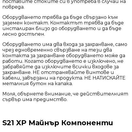
поставите стоките си в употреба в случай на
повреда.
Оборудването трябва да бъде свързано към
заземен контакт. Контактът трябва да бъде
инсталиран близо до оборудването и да бъде
лесно достъпен.
Оборудването има два входа за захранване, само
чрез едновременно свързване на тези два
контакта за захранване оборудването може да
работи. Когато оборудването е изключено, не
забравяйте да изключите всички входове за
захранване. НЕ отстранявайте винтове и
кабели, завързани на продукта. НЕ НАТИСКАЙТЕ
металния бутон на капака.
Моля, обърнете внимание, че действителният
сървър има предимство.
S21 XP Майнър Компоненти