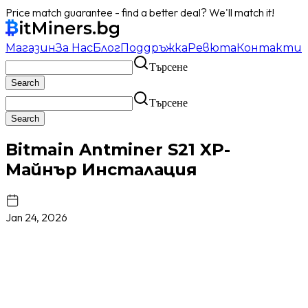
Price match guarantee - find a better deal? We'll match it!
Магазин
За Нас
Блог
Поддръжка
Ревюта
Контакти
Търсене
Търсене
Bitmain Antminer S21 XP-
Майнър Инсталация
Jan 24, 2026