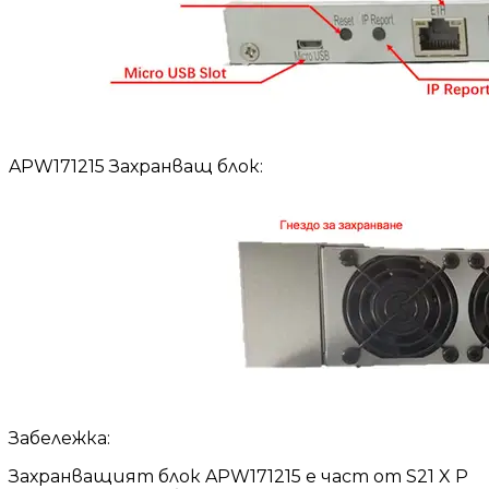
APW171215 Захранващ блок:
Забележка:
Захранващият блок APW171215 е част от S21 X P