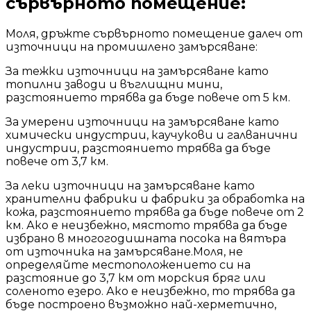
сървърното помещение:
Моля, дръжте сървърното помещение далеч от
източници на промишлено замърсяване:
За тежки източници на замърсяване като
топилни заводи и въглищни мини,
разстоянието трябва да бъде повече от 5 км.
За умерени източници на замърсяване като
химически индустрии, каучукови и галванични
индустрии, разстоянието трябва да бъде
повече от 3,7 км.
За леки източници на замърсяване като
хранителни фабрики и фабрики за обработка на
кожа, разстоянието трябва да бъде повече от 2
км. Ако е неизбежно, мястото трябва да бъде
избрано в многогодишната посока на вятъра
от източника на замърсяване.Моля, не
определяйте местоположението си на
разстояние до 3,7 км от морския бряг или
соленото езеро. Ако е неизбежно, то трябва да
бъде построено възможно най-херметично,