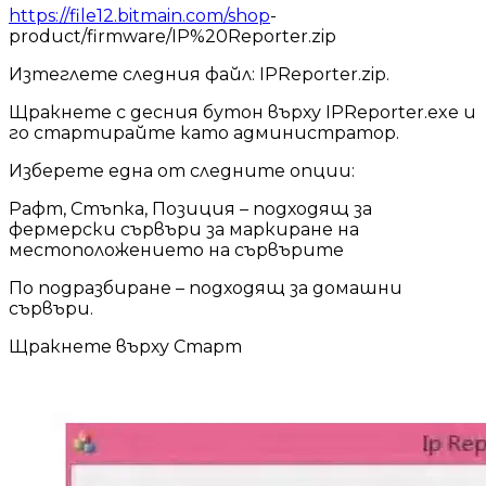
https://file12.bitmain.com/shop
-
product/firmware/IP%20Reporter.zip
Изтеглете следния файл: IPReporter.zip.
Щракнете с десния бутон върху IPReporter.exe и
го стартирайте като администратор.
Изберете една от следните опции:
Рафт, Стъпка, Позиция – подходящ за
фермерски сървъри за маркиране на
местоположението на сървърите
По подразбиране – подходящ за домашни
сървъри.
Щракнете върху Старт