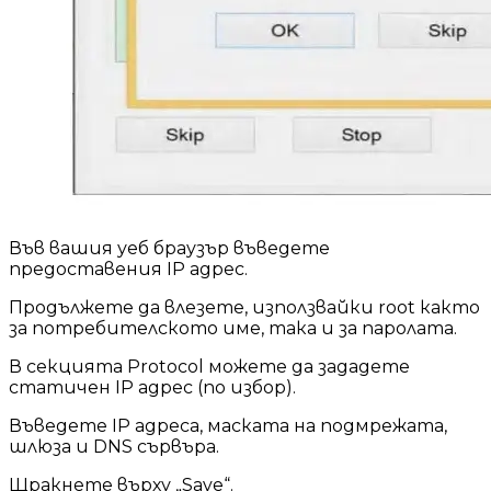
Във вашия уеб браузър въведете
предоставения IP адрес.
Продължете да влезете, използвайки root както
за потребителското име, така и за паролата.
В секцията Protocol можете да зададете
статичен IP адрес (по избор).
Въведете IP адреса, маската на подмрежата,
шлюза и DNS сървъра.
Щракнете върху „Save“.