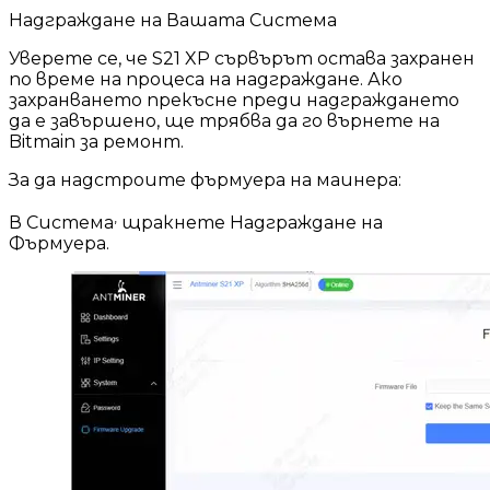
Надграждане на Вашата Система
Уверете се, че S21 XP сървърът остава захранен
по време на процеса на надграждане. Ако
захранването прекъсне преди надграждането
да е завършено, ще трябва да го върнете на
Bitmain за ремонт.
За да надстроите фърмуера на маинера:
,
В Система
щракнете Надграждане на
Фърмуера.