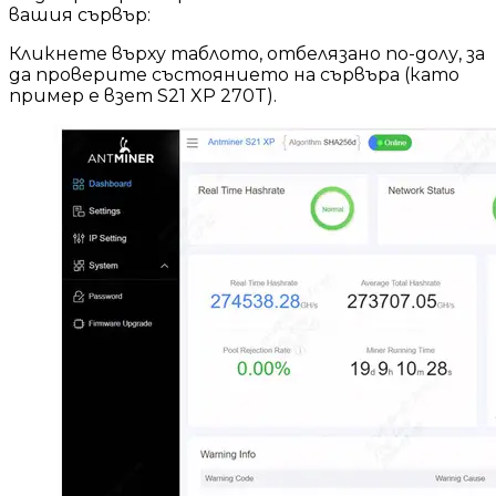
вашия сървър:
Кликнете върху таблото, отбелязано по-долу, за
да проверите състоянието на сървъра (като
пример е взет S21 XP 270T).