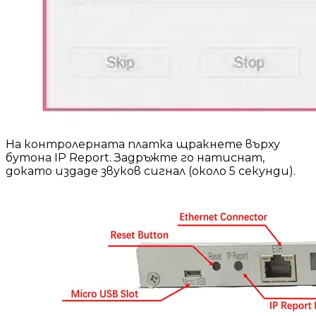
На контролерната платка щракнете върху
бутона IP Report. Задръжте го натиснат,
докато издаде звуков сигнал (около 5 секунди).