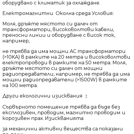
оборудвано с климатик за охлаждане.
Електромагнитни Околна среда Условия:
Моля, дръжте мястото си далеч от
трансформатори, високоволтови кабели,
преносни линии и оборудване с висок ток,
например,
не трябва да има мощни AC трансформатори
(>10KA) в рамките на 20 метра и високоволтови
електропроводи в рамките на 50 метра. Моля,
дръжте мястото си далеч от мощни
радиопредаватели, например, не трябва да има
мощни радиопредаватели (>1500W) в рамките
на 100 метра.
Други екологични изисквания
：
Сървърното помещение трябва да бъде без
експлозивен, проводим, магнитно проводим и
корозивен прах. Изискванията
за механични активни вещества са показани