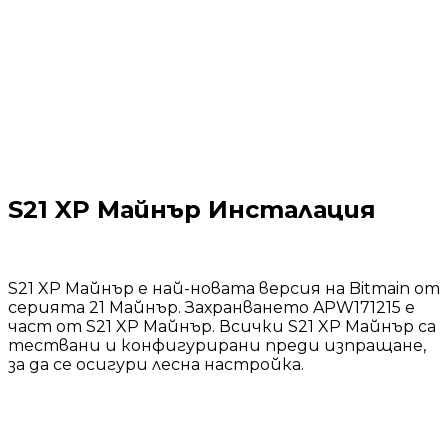
S21 XP Майнър Инсталация
S21 XP Майнър е най-новата версия на Bitmain от
серията 21 Майнър. Захранването APW171215 е
част от S21 XP Майнър. Всички S21 XP Майнър са
тествани и конфигурирани преди изпращане,
за да се осигури лесна настройка.