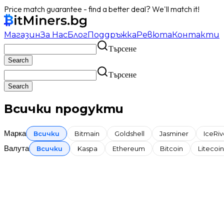
Price match guarantee - find a better deal? We'll match it!
Магазин
За Нас
Блог
Поддръжка
Ревюта
Контакти
Търсене
Търсене
Всички продукти
Марка
Всички
Bitmain
Goldshell
Jasminer
IceRiv
Валута
Всички
Kaspa
Ethereum
Bitcoin
Litecoin