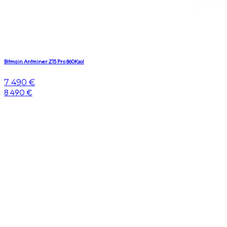
Bitmain Antminer Z15 Pro 860Ksol
7 490 €
8 490 €