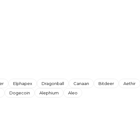
er
Elphapex
Dragonball
Canaan
Bitdeer
Aethir
Dogecoin
Alephium
Aleo