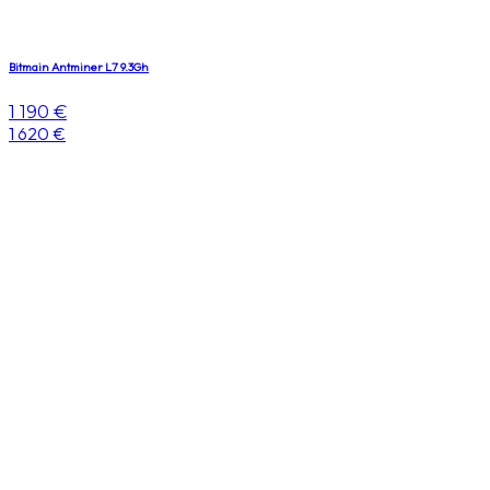
Bitmain Antminer L7 9.3Gh
1 190 €
1 620 €