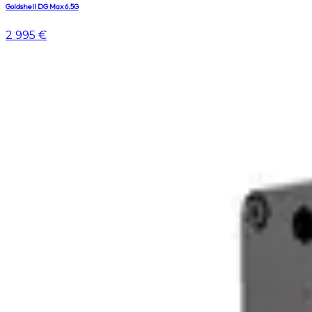
Goldshell DG Max 6.5G
2 995 €