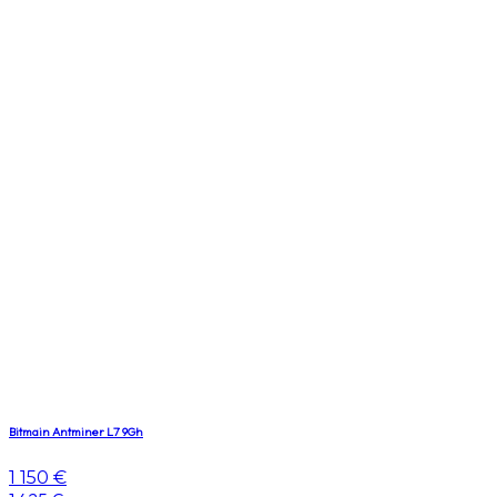
Bitmain Antminer L7 9Gh
1 150 €