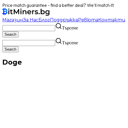
Price match guarantee - find a better deal? We'll match it!
Магазин
За Нас
Блог
Поддръжка
Ревюта
Контакти
Търсене
Търсене
Doge