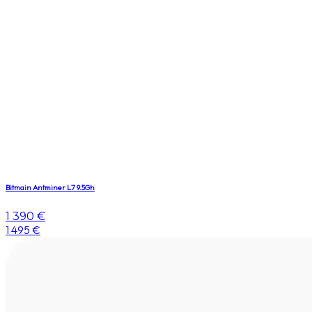
Bitmain Antminer L7 9.5Gh
1 390 €
1 495 €