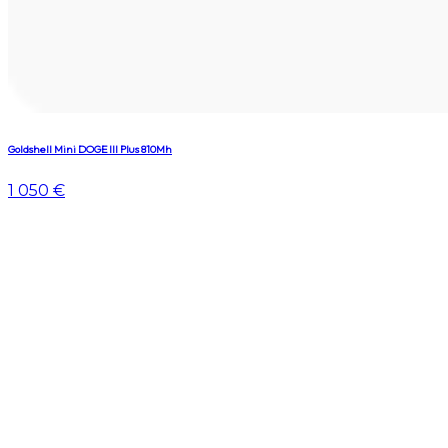
Goldshell Mini DOGE III Plus 810Mh
1 050 €