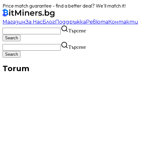
Price match guarantee - find a better deal? We'll match it!
Магазин
За Нас
Блог
Поддръжка
Ревюта
Контакти
Търсене
Търсене
Torum