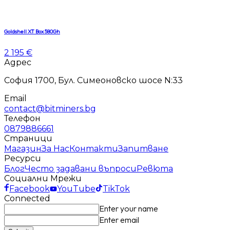
Goldshell XT Box 580Gh
2 195 €
Адрес
София 1700, Бул. Симеоновско шосе N:33
Email
contact@bitminers.bg
Телефон
0879886661
Страници
Магазин
За Нас
Контакти
Запитване
Ресурси
Блог
Често задавани въпроси
Ревюта
Социални Мрежи
Facebook
YouTube
TikTok
Connected
Enter your name
Enter email