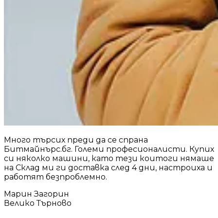
Много търсих преди да се спрана
Битмайнърс.бг. Големи професионалисти. Купих
си няколко машини, като тези коитоги нямаше
на Склад ми ги доставка след 4 дни, настроиха и
работят безпроблемно.
Марин Загорин
Велико Търново