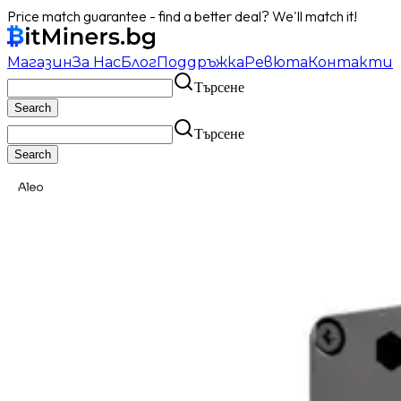
Price match guarantee - find a better deal? We'll match it!
Магазин
За Нас
Блог
Поддръжка
Ревюта
Контакти
Търсене
Търсене