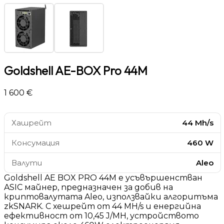
Goldshell AE-BOX Pro 44M
1 600 €
Хашрейт
44 Mh/s
Консумация
460 W
Валути
Aleo
Goldshell AE BOX PRO 44M е усъвършенстван
ASIC майнер, предназначен за добив на
криптовалутата Aleo, използвайки алгоритъма
zkSNARK. С хешрейт от 44 MH/s и енергийна
ефективност от 10,45 J/MH, устройството