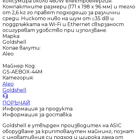
консумира около 460W електроенергия.
Компактните размери (171 x 198 x 96 мм) и тегло
от 2,6 кг го правят подходящо за различни
среди. Ниското ниво на шум от ≤35 dB и
поддръжката на Wi-Fi и Ethernet свързаност
осигуряват удобство при използване.
Марка:
Goldshell
Копае валути:
Aleo
Майнер Код:
GS-AEBOX-44M
Категория:
Aleo
Goldshell
ПОРЪЧАЙ
Информация за продукта
Информация за доставка
Goldshell е утвърден производител на ASIC
оборудване за криптовалутен майнинг, познат
с иновативния си подход и широка гама от