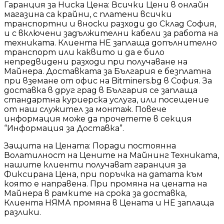
Гаранция за Ниска Цена: Всички Цени в онлайн
магазина са крайни, с платени всички
транспортни и вноски разходи до Склад София,
и с включени задължителни кабели за работа на
техниката. Клиента НЕ заплаща допълнително
транспорт или каквито и да е било
непредвидени разходи при получаване на
Майнера. Доставката за България е безплатна
при вземане от офис на Bitminers.bg в София. За
доставка в друг град в България се заплаща
стандартна куриерска услуга, или посещение
от наш служител за монтаж. Повече
информация може да прочетете в секция
“Информация за Доставка”.
Защита на Цената: Поради постоянна
Волатилност на Цените на Майнинг Техниката,
нашите клиенти получават гаранция за
Фиксирана Цена, при поръчка на датата към
която е направена. При промяна на цената на
Майнера в рамките на срока за доставка,
Клиента НЯМА промяна в Цената и НЕ заплаща
разлики.