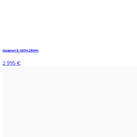
Goldshell E-AE1M 230Mh
2 995 €