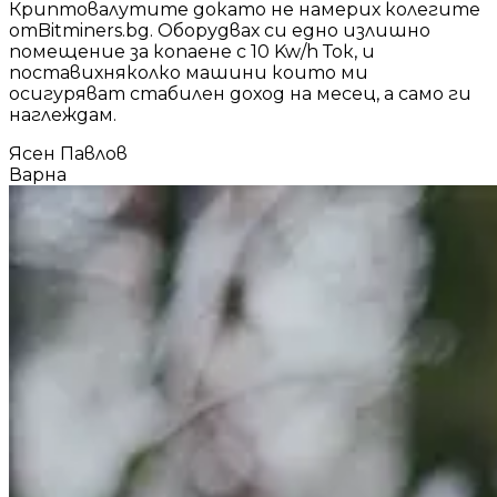
Криптовалутите докато не намерих колегите
отBitminers.bg. Оборудвах си едно излишно
помещение за копаене с 10 Kw/h Ток, и
поставихняколко машини които ми
осигуряват стабилен доход на месец, а само ги
наглеждам.
Ясен Павлов
Варна