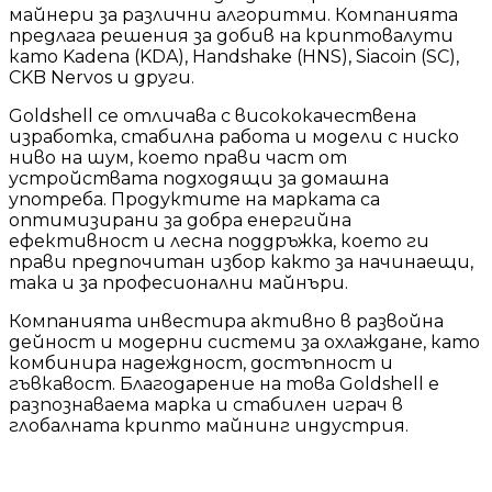
майнери за различни алгоритми. Компанията
предлага решения за добив на криптовалути
като Kadena (KDA), Handshake (HNS), Siacoin (SC),
CKB Nervos и други.
Goldshell се отличава с висококачествена
изработка, стабилна работа и модели с ниско
ниво на шум, което прави част от
устройствата подходящи за домашна
употреба. Продуктите на марката са
оптимизирани за добра енергийна
ефективност и лесна поддръжка, което ги
прави предпочитан избор както за начинаещи,
така и за професионални майнъри.
Компанията инвестира активно в развойна
дейност и модерни системи за охлаждане, като
комбинира надеждност, достъпност и
гъвкавост. Благодарение на това Goldshell е
разпознаваема марка и стабилен играч в
глобалната крипто майнинг индустрия.